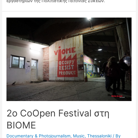
εργαστηρίων της Πολιτιστικής Γειτονιάς Συκεών.
2o CoOpen Festival στη
ΒΙΟΜΕ
Documentary & Photojournalism
,
Music
,
Thessaloniki
/ By