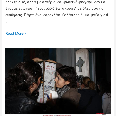
ηλεκτρισμό, αλλά με αστέρια και φωτεινό φεγγάρι. Δεν θα
έχουμε ενίσχυση ήχου, αλλά θα “ακούμε” με όλες μας τις
αισθήσεις. Πάρτε ένα καρεκλάκι θαλάσσης ή μια ψάθα γιατί
…
Ανοικτή
Read More »
πρόβα
στο
σπίτι
του
φύλακα
στην
αλυκή
Αγγελοχωρίου