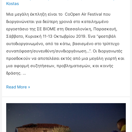
Kostas
Μια μεγάλη έκπληξη είναι το CoOpen Air Festival που
διοργανώνεται για δεύτερη χρονιά στο κατειλημμένο
εργοστάσιο της ΣΕ ΒΙΟΜΕ στη Θεσσαλονίκη, Παρασκευή,
Σάββατο, Κυριακή 11-13 Οκτωβρίου 2019. Ένα “φεστιβάλ
αυτοδιοργανωμένο, από τα κάτω, βασισμένο στο τρίπτυχο
συναπόφαση/συνευθύνη/συνδιοργάνωση…”. Οι διοργανωτές
προσδοκούν να αποτελέσει εκτός από μια μεγάλη γιορτή και
μια αφορμή συζητήσεων, προβληματισμών, και κοινής
δράσης. …
2o
Read More »
CoOpen
Festival
στη
ΒΙΟΜΕ