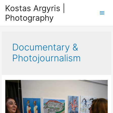
Skip
Kostas Argyris |
to
Main
Photography
content
Men
Documentary &
Photojournalism