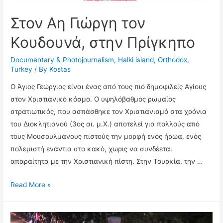
Στον Αη Γιώργη τον
Κουδουνά, στην Πρίγκηπο
Documentary & Photojournalism
,
Halki island
,
Orthodox
,
Turkey
/ By
Kostas
Ο Άγιος Γεώργιος είναι ένας από τους πιό δημοφιλείς Αγίους
στον Χριστιανικό κόσμο. Ο υψηλόβαθμος ρωμαίος
στρατιωτικός, που ασπάσθηκε τον Χριστιανισμό στα χρόνια
του Διοκλητιανού (3ος αι. μ.Χ.) αποτελεί για πολλούς από
τους Μουσουλμάνους πιστούς την μορφή ενός ήρωα, ενός
πολεμιστή ενάντια στο κακό, χωρις να συνδέεται
απαραίτητα με την Χριστιανική πίστη. Στην Τουρκία, την …
Στον
Read More »
Αη
Γιώργη
τον