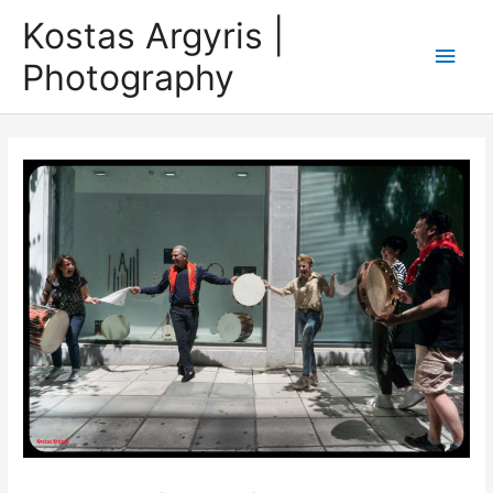
Skip
Kostas Argyris |
to
Main
Photography
content
Men