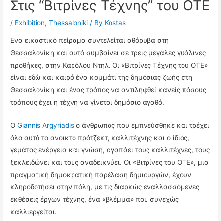
Στις “Βιτρίνες Τέχνης” του ΟΤΕ
/
Exhibition
,
Thessaloniki
/ By
Kostas
Ενα εικαστικό πείραμα συντελείται αθόρυβα στη
Θεσσαλονίκη και αυτό συμβαίνει σε τρεις μεγάλες γυάλινες
προθήκες, στην Καρόλου Ντηλ. Οι «Βιτρίνες Τέχνης του ΟΤΕ»
είναι εδώ και καιρό ένα κομμάτι της δημόσιας ζωής στη
Θεσσαλονίκη και ένας τρόπος να αντιληφθεί κανείς πόσους
τρόπους έχει η τέχνη να γίνεται δημόσιο αγαθό.
Ο
Giannis Argyriadis
ο άνθρωπος που εμπνεύσθηκε και τρέχει
όλο αυτό το ανοικτό πρότζεκτ, καλλιτέχνης και ο ίδιος,
γεμάτος ενέργεια και γνώση, αγαπάει τους καλλιτέχνες, τους
ξεκλειδώνει και τους αναδεικνύει. Οι «Βιτρίνες του ΟΤΕ», μια
πραγματική δημοκρατική παρέλαση δημιουργών, έχουν
κληροδοτήσει στην πόλη, με τις διαρκώς εναλλασσόμενες
εκθέσεις έργων τέχνης, ένα «βλέμμα» που συνεχώς
καλλιεργείται.