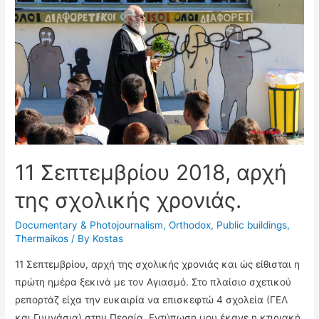
Λαύρας
(1912-
13)”
11 Σεπτεμβρίου 2018, αρχή
της σχολικής χρονιάς.
Documentary & Photojournalism
,
Orthodox
,
Public buildings
,
Thermaikos
/ By
Kostas
11 Σεπτεμβρίου, αρχή της σχολικής χρονιάς και ώς είθισται η
πρώτη ημέρα ξεκινά με τον Αγιασμό. Στο πλαίσιο σχετικού
ρεπορτάζ είχα την ευκαιρία να επισκεφτώ 4 σχολεία (ΓΕΛ
και Γυμνάσια) στην Περαία. Εντύπωση μου έκανε η κτιριακή