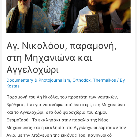
Αγ. Νικολάου, παραμονή,
στη Μηχανιώνα και
Αγγελοχώρι
Documentary & Photojournalism
,
Orthodox
,
Thermaikos
/ By
Kostas
Παραμονή του Αη Νικόλα, του προστάτη των ναυτικών,
βρέθηκα, ίσα για να ανάψω από ένα κερί, στη Μηχανιώνα
και το Αγγελοχώρι, στα δυό ψαροχώρια του Δήμου
Θερμαϊκού. Το εκκλησάκι στην παραλία της Νέας
Μηχανιώνας και η εκκλησία στο Αγγελοχώρι εόρτασαν τον
Άγιο, με την λιτάνευση της εικόνας Του, πανηγυρικό