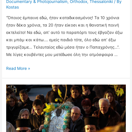
Documentary & Photojournalism
,
Orthodox
,
Thessaloniki
/ By
Kostas
“Όποιος έμπαινε εδώ, ήταν καταδικασμένος! Τα 10 χρόνια
ήταν δέκα χρόνια, τα 20 ήταν είκοσι και η θανατική ποινή
εκτελείτο! Να εδώ, απ’ αυτό το παραπόρτι τους έβγαζαν έξω
και μπάμ και κάτω…. εμείς παιδιά τότε, όλο εδώ απ’ έξω
τριγυρίζαμε… Τελευταίος εδώ μέσα ήταν ο Παπαχρόνης…”.
Με λίγες κουβέντες μου μετέδωσε όλη την ατμόσφαιρα …
Στον
Read More »
Αη
Λεφτέρη,
στο
Γεντί
Κουλέ