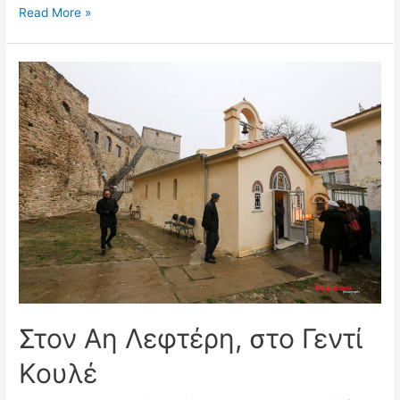
Στον
Read More »
Αη
Γιώργη
τον
Κουδουνά,
στην
Πρίγκηπο
Στον Αη Λεφτέρη, στο Γεντί
Κουλέ