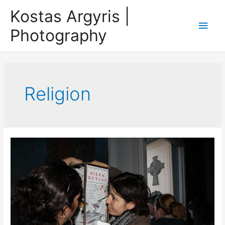
Skip
Kostas Argyris |
to
Main
Photography
content
Men
Religion