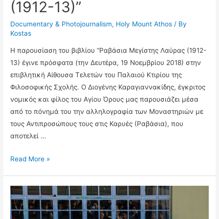
(1912-13)”
Documentary & Photojournalism
,
Holy Mount Athos
/ By
Kostas
Η παρουσίαση του βιβλίου “Ραβάσια Μεγίστης Λαύρας (1912-
13) έγινε πρόσφατα (την Δευτέρα, 19 Νοεμβρίου 2018) στην
επιβλητική Αίθουσα Τελετών του Παλαιού Κτιρίου της
Φιλοσοφικής Σχολής. Ο Διογένης Καραγιαννακίδης, έγκριτος
νομικός και φίλος του Αγίου Όρους μας παρουσιάζει μέσα
από το πόνημά του την αλληλογραφία των Μοναστηριών με
τους Αντιπροσώπους τους στις Καρυές (Ραβάσια), που
αποτελεί …
Παρουσίαση
Read More »
του
βιβλίου
“Ραβάσια
Μεγίστης