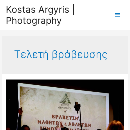
Skip
Kostas Argyris |
to
Main
Photography
content
Men
Τελετή βράβευσης