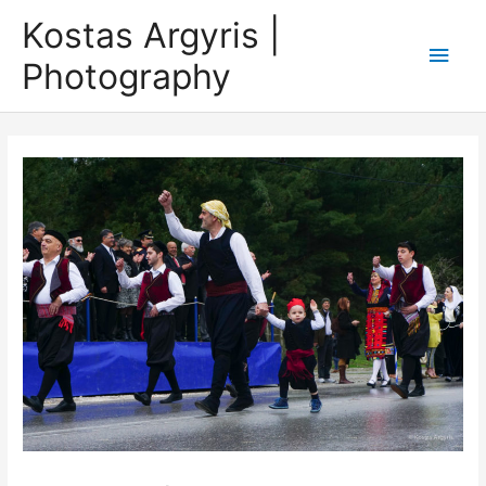
Skip
Kostas Argyris |
to
Main
Photography
content
Men