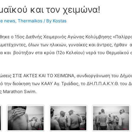
μαϊκού και τον χειμώνα!
he news
,
Thermaikos
/ By
Kostas
ηκε ο 15ος Διεθνής Χειμερινός Αγώνας Κολύμβησης «Παλίρροι
υμμετέχοντες, όλων των ηλικιών, γυναίκες και άντρες, ήρθαν 
α και βούτηξαν στα κρύα (12ο Κελσίου) νερά του Θερμαϊκού σ
λώσεις ΣΤΙΣ ΑΚΤΕΣ ΚΑΙ ΤΟ ΧΕΙΜΩΝΑ, συνδιοργάνωση του Δήμο
ην διοίκηση των ΚΑΑΥ Αγ. Τριάδας, το ΔΗ.Π.Π.Α.Κ.Υ.Θ. του 
ς Marathon Swim.