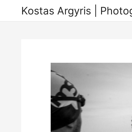
Skip
Kostas Argyris | Phot
to
content