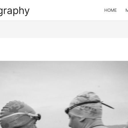
ography
HOME